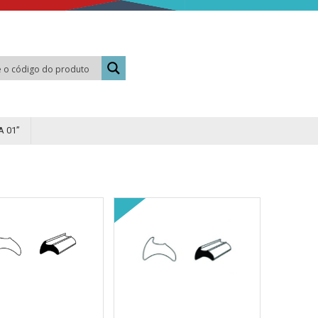
A 01”